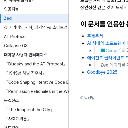
AI 시대에 살아남기
모델은 API 키 필요) 그
장인정신 같은 것이 느껴지
인공지능
Zed
이 문서를 인용한
첫 커리어의 시작, 대기업 vs 스타트업
주제문서
AT Protocol
AI 시대의 소프트웨어
Collapse OS
Cursor
와
대화형 사용자 인터페이스
에이전트 클라이언트 
『Bluesky and the AT Protocol』
Zed
에디터를 개
Goodbye 2025
『1945년 해방 직후사』
『Code Shaping: Iterative Code Editing with Free-form AI-Inter
『Permission Rationales in the Web Ecosystem: An Exploration 
© 박성범
둥켈산스
『The Image of the City』
『사회계약론』