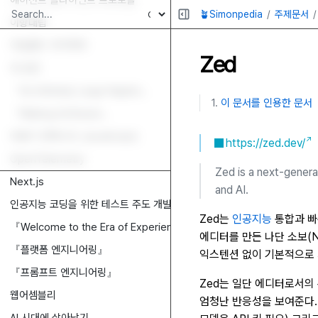
에이전트 클라이언트 프로토콜
🪴Simonpedia
주제문서
이항대립
아일랜드 아키텍처
Zed
색 공간
『An Infinitely Large Napkin』
이 문서를 인용한 문서
『Making Software』
비동기 컨텍스트 (JavaScript)
https://zed.dev/
OpenTelemetry
Zed is a next-genera
Next.js
and AI.
인공지능 코딩을 위한 테스트 주도 개발
Zed는
인공지능
통합과 빠
『Welcome to the Era of Experience』
에디터를 만든 나단 소보(Nat
『플랫폼 엔지니어링』
익스텐션 없이 기본적으로 
『프롬프트 엔지니어링』
Zed는 일단 에디터로서의
웹어셈블리
엄청난 반응성을 보여준다. A