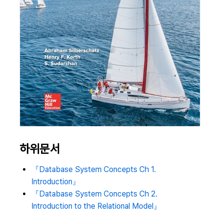
하위문서
『Database System Concepts Ch 1.
Introduction』
『Database System Concepts Ch 2.
Introduction to the Relational Model』