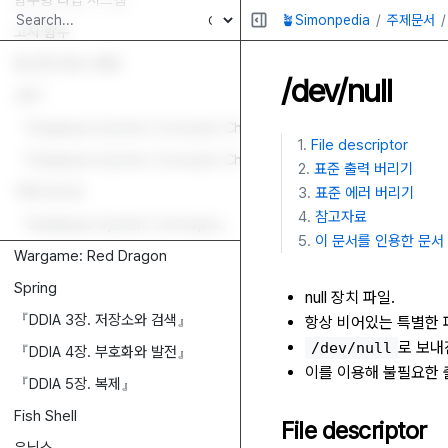
함수형 타입 시스템
🪴Simonpedia
주제문서
고차 함수
함수형 프로그래밍
/dev/null
JWT
『Database System Concepts Ch 2. Introduction to the Relatio
File descriptor
『Database System Concepts Ch 1. Introduction』
표준 출력 버리기
카테시안 곱
표준 에러 버리기
참고자료
『Database System Concepts』
이 문서를 인용한 문서
Wargame: Red Dragon
Spring
null 장치 파일.
『DDIA 3장. 저장소와 검색』
항상 비어있는 특별한 
로 보내
/dev/null
『DDIA 4장. 부호화와 발전』
이를 이용해 불필요한 
『DDIA 5장. 복제』
Fish Shell
File descriptor