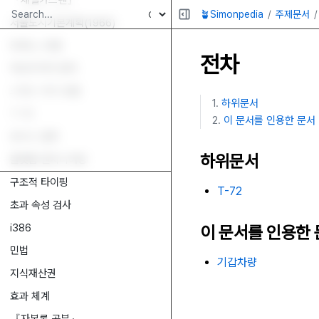
『제텔카스텐』
🪴Simonpedia
주제문서
서울도시기본계획(1966)
SHELL 모델
전차
하인리히의 법칙
스위스 치즈 모델
하위문서
T-72
이 문서를 인용한 문서
유닉스 철학
하위문서
플랫폼 엔지니어링
구조적 타이핑
T-72
초과 속성 검사
i386
이 문서를 인용한
민법
기갑차량
지식재산권
효과 체계