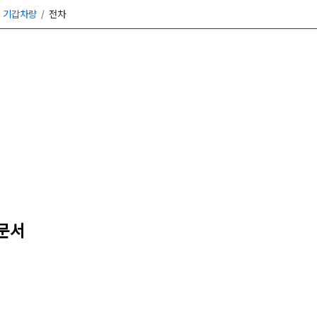
기갑차량
전차
 문서