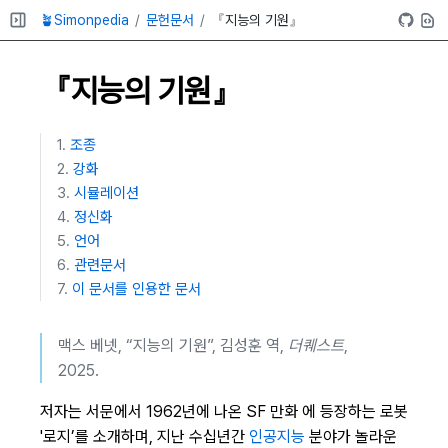
🪴Simonpedia
문헌문서
『지능의 기원』
『지능의 기원』
조종
강화
시뮬레이션
정신화
언어
관련문서
이 문서를 인용한 문서
맥스 베넷, “지능의 기원”, 김성훈 역,
더퀘스트
,
2025.
저자는 서문에서 1962년에 나온 SF 만화
에 등장하는 로봇
'로지’를 소개하며, 지난 수십년간
인공지능
분야가 놀라운