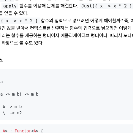
는
함수를 이용해 문제를 해결한다.
apply
Just({ x -> x * 2 }
을 얻을 수 있다.
함수의 입력으로 넣으려면 어떻게 해야할까? 즉, 
{ x -> x * 2 }
인 값을 받아서 컨텍스트를 반환하는 함수의 입력으로 넣으려면 어떻게
이라는 함수를 제공하는 펑터이자 애플리케이티브 펑터이다. 따라서 모나
확장으로 볼 수도 있다.
스
e
a

a -> m b) -> m b

 b -> m b

t A
> : 
Functor
<
A
> {
