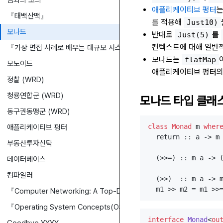
범죄의 고의
애플리케이티브 펑터
『태백산맥』
를 적용해
Just10)
모나드
반대로
를
Just(5)
컨텍스트에 대해 일반적
『가상 면접 사례로 배우는 대규모 시스템 설계 기초』
모나드는
flatMap
모노이드
애플리케이티브 펑터의 
정찰 (WRD)
청룡연합군 (WRD)
모나드 타입 클래
동구권동맹군 (WRD)
class
Monad
 m 
wher
애플리케이티브 펑터
  return :: a -> m 
부동산투자신탁
  (>>=) :: m a -> (
데이터베이스
컴파일러
  (>>)  :: m a -> m
『Computer Networking: A Top-Down Approach』
『Operating System Concepts(OSC)』
interface
Monad
<
ou