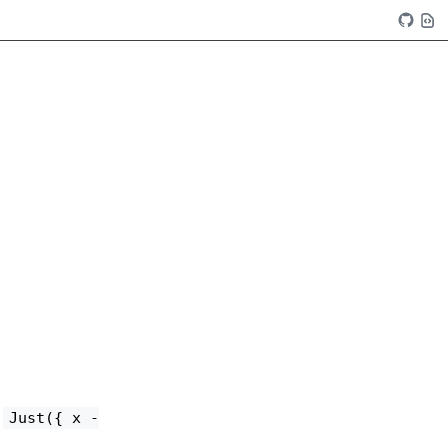
는
Just({ x -