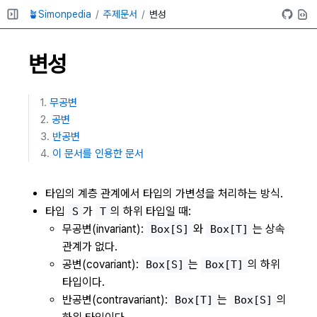
🪴Simonpedia
주제문서
변성
변성
무공변
공변
반공변
이 문서를 인용한 문서
타입의 계층 관계에서 타입의 가변성을 처리하는 방식.
타입
가
의 하위 타입일 때:
S
T
무공변(invariant):
와
는 상속
Box[S]
Box[T]
관계가 없다.
공변(covariant):
는
의 하위
Box[S]
Box[T]
타입이다.
반공변(contravariant):
는
의
Box[T]
Box[S]