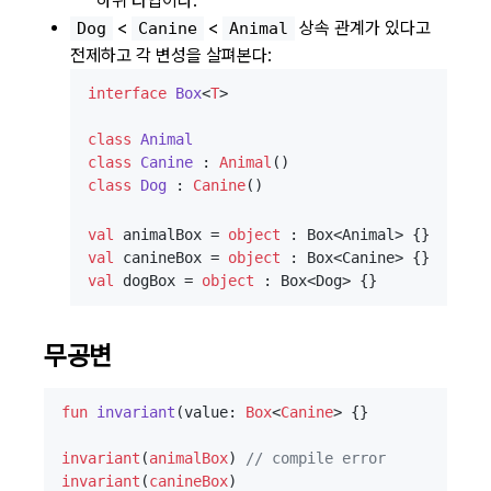
하위 타입이다.
<
<
상속 관계가 있다고
Dog
Canine
Animal
전제하고 각 변성을 살펴본다:
interface
Box
<
T
>

class
Animal
class
Canine
 : 
Animal
class
Dog
 : 
Canine
val
 animalBox = 
object
val
 canineBox = 
object
val
 dogBox = 
object
무공변
fun
invariant
(value: 
Box
<
Canine
> {}

invariant
(
animalBox
) 
// compile error
invariant
(
canineBox