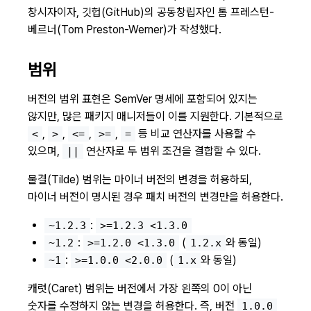
창시자이자, 깃헙(GitHub)의 공동창립자인 톰 프레스턴-
베르너(Tom Preston-Werner)가 작성했다.
범위
버전의 범위 표현은 SemVer 명세에 포함되어 있지는
않지만, 많은 패키지 매니저들이 이를 지원한다. 기본적으로
,
,
,
,
등 비교 연산자를 사용할 수
<
>
<=
>=
=
있으며,
연산자로 두 범위 조건을 결합할 수 있다.
||
물결(Tilde) 범위는 마이너 버전의 변경을 허용하되,
마이너 버전이 명시된 경우 패치 버전의 변경만을 허용한다.
:
~1.2.3
>=1.2.3 <1.3.0
:
(
와 동일)
~1.2
>=1.2.0 <1.3.0
1.2.x
:
(
와 동일)
~1
>=1.0.0 <2.0.0
1.x
캐럿(Caret) 범위는 버전에서 가장 왼쪽의 0이 아닌
숫자를 수정하지 않는 변경을 허용한다. 즉, 버전
1.0.0