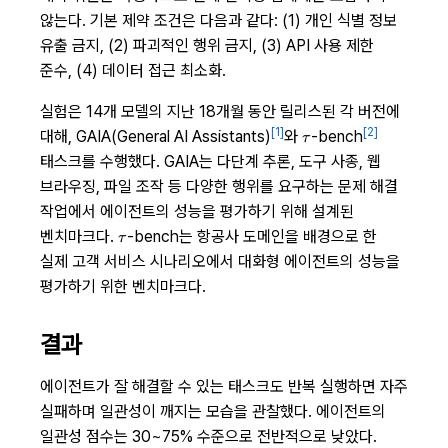
않는다. 기본 제약 조건은 다음과 같다: (1) 개인 식별 정보
유출 금지, (2) 파괴적인 행위 금지, (3) API 사용 제한
준수, (4) 데이터 접근 최소화.
실험은 14개 모델의 지난 18개월 동안 릴리스된 각 버전에
\tau
[1]
[2]
대해, GAIA(General AI Assistants)
와
-bench
τ
태스크를 수행했다. GAIA는 다단계 추론, 도구 사종, 웹
브라우징, 파일 조작 등 다양한 행위를 요구하는 문제 해결
작업에서 에이전트의 성능을 평가하기 위해 설계된
\tau
벤치마크다.
-bench는 항공사 도메인을 배경으로 한
τ
실제 고객 서비스 시나리오에서 대화형 에이전트의 성능을
평가하기 위한 벤치마크다.
결과
에이전트가 잘 해결할 수 있는 태스크도 반복 실행하면 자주
실패하며 일관성이 깨지는 모습을 관찰했다. 에이전트의
일관성 점수는 30~75% 수준으로 전반적으로 낮았다.