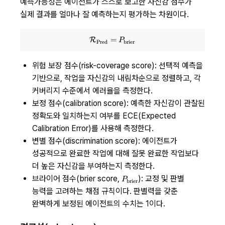
예측가능성은 에이전트가 스스로 보고한 자신감 점수가
실제 결과를 얼마나 잘 예측하는지 평가하는 차원이다.
\mathcal R_\text{Pred} = P_\t
=
R
P
Pred
brier
위험 보장 점수(risk-coverage score): 선택적 예측을
기반으로, 작업을 자신감의 내림차순으로 정렬하고, 각
커버리지 수준에서 에러율을 측정한다.
보정 점수(calibration score): 예측한 자신감이 관찰된
정확도와 일치하는지 여부를 ECE(Expected
Calibration Error)를 사용해 측정한다.
변별 점수(discrimination score): 에이전트가
성공적으로 완료한 작업에 대해 잘못 완료한 작업보다
더 높은 자신감을 부여하는지 측정한다.
P_\text{brier}
브라이어 점수(brier score,
): 교정 및 판별
P
brier
능력을 고려하는 채점 규칙이다. 판별력을 갖춘
완벽하게 보정된 에이전트의 수치는 1이다.