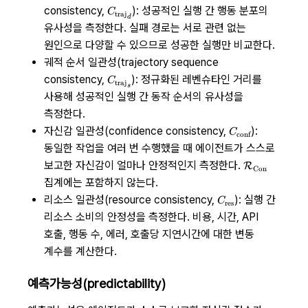
{C_\text{traj}}_d
consistency,
): 성공적인 실행 간 행동 분포의
C
traj
d
유사성을 측정한다. 실패 경로는 서로 관련 없는
원인으로 다양할 수 있으므로 성공한 실행만 비교한다.
궤적 순서 일관성(trajectory sequence
{C_\text{traj}}_s
consistency,
): 정규화된 레벤슈타인 거리를
C
traj
s
사용해 성공적인 실행 간 동작 순서의 유사성을
측정한다.
C_\text{conf}
자신감 일관성(confidence consistency,
):
C
conf
동일한 작업을 여러 번 수행했을 때 에이전트가 스스로
\mathcal
보고한 자신감이 얼마나 안정적인지 측정한다.
R
Con
R_\text{Con
집계에는 포함하지 않는다.
C_\text{res}
리소스 일관성(resource consistency,
): 실행 간
C
res
리소스 소비의 안정성을 측정한다. 비용, 시간, API
호출, 행동 수, 에러, 호출당 지연시간에 대한 변동
계수를 계산한다.
예측가능성(predictability)