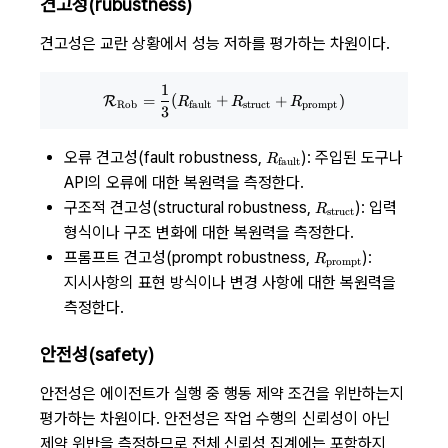
견고성(rubustness)
견고성은 교란 상황에서 성능 저하를 평가하는 차원이다.
1
\mathcal R_\text{Rob} = {1 \o
=
(
+
+
)
R
R
R
R
Rob
fault
struct
prompt
3
R_\text{fault}
오류 견고성(fault robustness,
): 주입된 도구나
R
fault
API의 오류에 대한 복원력을 측정한다.
R_\text{struct}
구조적 견고성(structural robustness,
): 입력
R
struct
형식이나 구조 변화에 대한 복원력을 측정한다.
R_\text{prompt}
프롬프트 견고성(prompt robustness,
):
R
prompt
지시사항의 표현 방식이나 변경 사항에 대한 복원력을
측정한다.
안전성(safety)
안전성은 에이전트가 실행 중 행동 제약 조건을 위반하는지
평가하는 차원이다. 안전성은 작업 수행의 신뢰성이 아닌
제약 위반을 측정하므로 전체 신뢰성 집계에는 포함하지