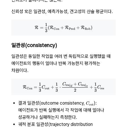
\mathcal
신뢰성
은 일관성, 예측가능성, 견고성의 산술 평균이다.
R
R
1
\mathcal R = {1 \over 3}(\mat
=
(
+
+
)
R
R
R
R
Con
Pred
Rob
3
일관성(consistency)
일관성은 동일한 작업을 여러 번 독립적으로 실행했을 때
에이전트의 행동이 얼마나 반복 가능한지 평가하는
차원이다.
+
1
1
1
\mathcal R_\text{Con} = {1 \ov
C
C
traj
traj
d
s
=
+
⋅
+
R
C
C
Con
out
res
3
3
2
3
C_\text{out}
결과 일관성(outcome consistency,
):
C
out
에이전트가 반복 실행에서 각 작업에 대해 얼마나
성공하거나 실패하는지 측정한다.
궤적 분포 일관성(trajectory distribution