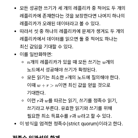
모든 성공한 쓰기가 세 개의 레플리카 중 적어도 두 개의
레플리카에 존재한다는 것을 보장한다면 나머지 하나의
레플리카가 오래된 데이터라고 볼 수 있다.
따라서 셋 중 하나의 레플리카에 문제가 생겨도 두 개의
레플리카에서 데이터를 읽으면 둘 중 적어도 하나는
최신 값임을 기대할 수 있다.
이를 일반화하면:
n
w
개의 레플리카가 있을 때 모든 쓰기는
개의
n
w
노드에서 성공해야 쓰기가 확정된다.
r
모든 읽기는 최소한
개의 노드에 질의해야 한다.
r
w
이때
이면 최신 값을 얻을 것으로
+
>
w
r
n
+ r
기대한다.
\gt
r
w
이런
과
를 따르는 읽기, 쓰기를 정족수 읽기,
n
r
w
쓰기라고 부른다. 유효한 읽기와 쓰기를 위해
r
w
필요한 최소 득표수를
과
라고 할 수 있다.
r
w
이 방식을 엄격한 정족수(strict quorum)이라고 한다.
정족수 일관성의 한계