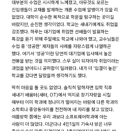
대부분의 수업은 시시하게 느껴졌고, 아무것도 모르는
신입생들이 교재를 발제하는 개론 수업에 알맹이가 있을 리
없었다. 대학이 순수한 목적으로 학문을 탐구하는 곳이길
바랐지만, 순진한 생각이었다. 학교는 새내기에게도 취업을
강조했다. 하루는 대기업에 취업한 선배들이 발표하는
특강을 듣기 위해 주말에도 학교에 나와야 했고, 교수님들은
수업 중 ‘성공한’ 제자들의 사례를 자랑스럽게 나열하곤
했다. 여기서 '성공’이란 당연히 대기업에 입사해서 높은
연봉을 받는 것을 의미했다. 스무 살이 되자마자 취업이라는
과업을 받아드니 공허함이 밀려왔다. 내가 더 ‘입결이 높은’
학교를 갔다면 달랐을까 생각하기도 했다.
딱히 마음을 둘 곳도 없었다. 솔직히 말하자면 입학 직후
새내기 배움터(새터, OT)에서 억지로 장기자랑을 시킬
때부터 이미 학과에 정나미가 떨어지는 바람에 다른 학과의
소학회나 중앙동아리를 전전하며 내 자리를 찾고 있었다.
여름방학 쯤에는 우리 과보다 소프트웨어학과에 아는
사람이 더 많았다. 더군다나 4인1실의 기숙사 방은 너무