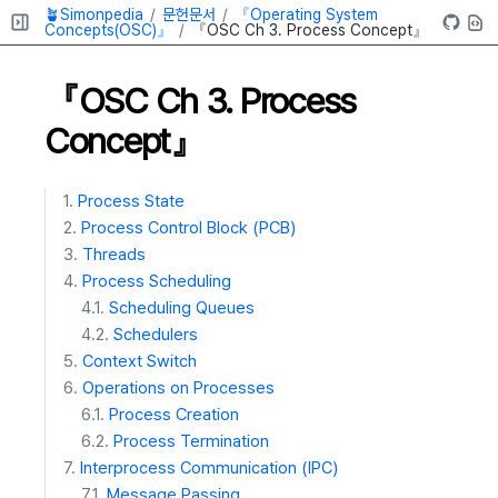
🪴Simonpedia
문헌문서
『Operating System
Concepts(OSC)』
『OSC Ch 3. Process Concept』
『OSC Ch 3. Process
Concept』
Process State
Process Control Block (PCB)
Threads
Process Scheduling
Scheduling Queues
Schedulers
Context Switch
Operations on Processes
Process Creation
Process Termination
Interprocess Communication (IPC)
Message Passing