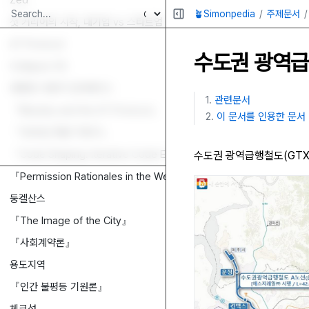
Zed
🪴Simonpedia
주제문서
첫 커리어의 시작, 대기업 vs 스타트업
AT Protocol
수도권 광역급행
Collapse OS
대화형 사용자 인터페이스
관련문서
『Bluesky and the AT Protocol』
이 문서를 인용한 문서
『1945년 해방 직후사』
『Code Shaping: Iterative Code Editing with Free-form AI-Inter
수도권 광역급행철도(GTX
『Permission Rationales in the Web Ecosystem: An Exploration 
둥켈산스
『The Image of the City』
『사회계약론』
용도지역
『인간 불평등 기원론』