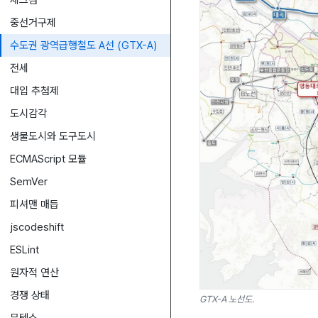
체크섬
중선거구제
수도권 광역급행철도 A선 (GTX-A)
전세
대입 추첨제
도시감각
생물도시와 도구도시
ECMAScript 모듈
SemVer
피셔맨 매듭
jscodeshift
ESLint
원자적 연산
경쟁 상태
GTX-A 노선도.