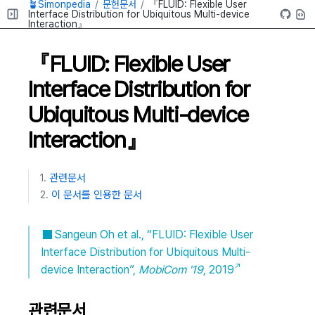
🪴Simonpedia
문헌문서
『FLUID: Flexible User
Interface Distribution for Ubiquitous Multi-device
Interaction』
『FLUID: Flexible User
Interface Distribution for
Ubiquitous Multi-device
Interaction』
관련문서
이 문서를 인용한 문서
Sangeun Oh et al., “FLUID: Flexible User
Interface Distribution for Ubiquitous Multi-
device Interaction”,
MobiCom '19
, 2019
관련문서