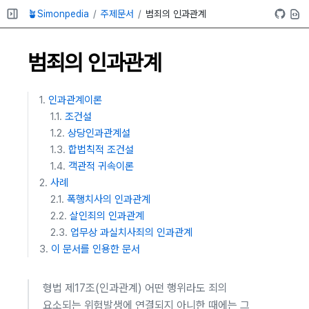
🪴Simonpedia
주제문서
범죄의 인과관계
범죄의 인과관계
인과관계이론
조건설
상당인과관계설
합법칙적 조건설
객관적 귀속이론
사례
폭행치사의 인과관계
살인죄의 인과관계
업무상 과실치사죄의 인과관계
이 문서를 인용한 문서
형법 제17조(인과관계) 어떤 행위라도 죄의
요소되는 위험발생에 연결되지 아니한 때에는 그