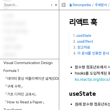
Rust
🪴Simonpedia
주제문서
Git
Svelte
리액트 훅
OLED & QLED
피셔드 천장 타일
useState
구강건강
useEffect
상장지수펀드
참고자료
이 문서를 인용한 문서
엔트로피
Visual Communication Design
함수형 컴포넌트에서 사용
Formula 1
hooks를 도입하게된
『데이터 중심 어플리케이션 설계(DDIA)』
ko.reactjs.org/docs
『구체 수학』
useState
『기초 디자인 교과서』
『How to Read a Paper』
원래 함수형 컴포넌트는 