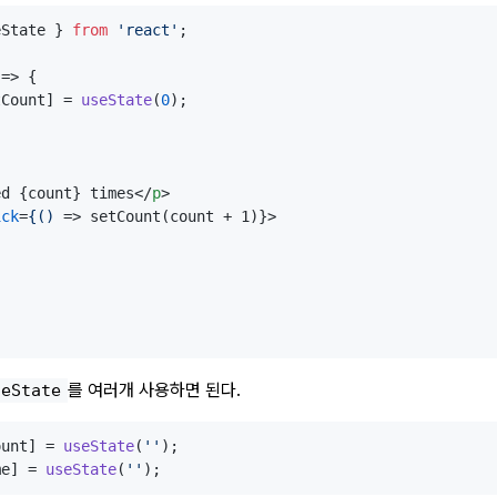
eState } 
from
'react'
;

=> {

tCount] = 
useState
(
0
);

ed {count} times
</
p
>
ick
=
{()
 =>
 setCount(count + 1)}>

를 여러개 사용하면 된다.
seState
ount] = 
useState
(
''
me] = 
useState
(
''