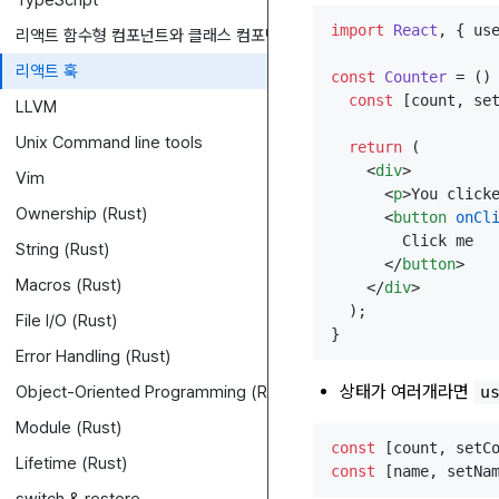
TypeScript
import
React
, { us
리액트 함수형 컴포넌트와 클래스 컴포넌트
리액트 훅
const
Counter
 = (
) 
const
 [count, se
LLVM
Unix Command line tools
return
 (

<
div
>
Vim
<
p
>
You click
Ownership (Rust)
<
button
onCl
        Click me

String (Rust)
</
button
>
Macros (Rust)
</
div
>
  );

File I/O (Rust)
Error Handling (Rust)
상태가 여러개라면
Object-Oriented Programming (Rust)
u
Module (Rust)
const
 [count, setC
Lifetime (Rust)
const
 [name, setNa