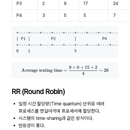
P3
2
9
17
24
P4
3
5
5
7
+----+----+----+----+----+----+----+----+----+---
| P1 |         P2        |           P4          
+----+----+----+----+----+----+----+----+----+---
9
+
0
+
15
+
2
\text{Average wating time} = {9
Average wating time
=
=
26
4
RR (Round Robin)
일정 시간 할당량(Time quantum) 단위로 여러
프로세스를 번갈아가며 프로세서에 할당한다.
시스템의 time-sharing과 같은 방식이다.
반응성이 좋다.