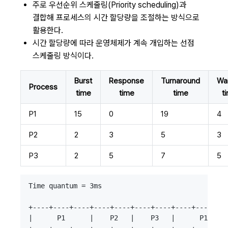
주로 우선순위 스케줄링(Priority scheduling)과
결합해 프로세스의 시간 할당량을 조절하는 방식으로
활용한다.
시간 할당량에 따라 운영체제가 계속 개입하는 선점
스케줄링 방식이다.
Burst
Response
Turnaround
Wai
Process
time
time
time
t
P1
15
0
19
4
P2
2
3
5
3
P3
2
5
7
5
Time quantum = 3ms

+----+----+----+----+----+----+----+----+----+---
|      P1      |    P2   |    P3   |      P1     