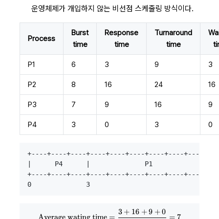
운영체제가 개입하지 않는 비선점 스케줄링 방식이다.
Burst
Response
Turnaround
Wai
Process
time
time
time
t
P1
6
3
9
3
P2
8
16
24
16
P3
7
9
16
9
P4
3
0
3
0
+----+----+----+----+----+----+----+----+----+---
|      P4      |              P1             |   
+----+----+----+----+----+----+----+----+----+---
3
+
16
+
9
+
0
\text{Average wating time} = {3
Average wating time
=
=
7