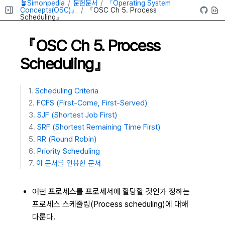
🪴Simonpedia
문헌문서
『Operating System
Concepts(OSC)』
『OSC Ch 5. Process
Scheduling』
『OSC Ch 5. Process
Scheduling』
Scheduling Criteria
FCFS (First-Come, First-Served)
SJF (Shortest Job First)
SRF (Shortest Remaining Time First)
RR (Round Robin)
Priority Scheduling
이 문서를 인용한 문서
어떤 프로세스를 프로세서에 할당할 것인가 정하는
프로세스 스케줄링(Process scheduling)에 대해
다룬다.