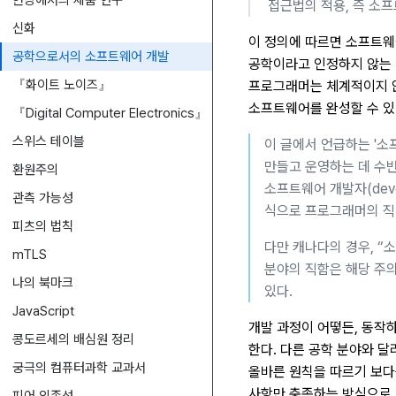
현장에서의 제품 연구
접근법의 적용, 즉 소
신화
이 정의에 따르면 소프트웨
공학으로서의 소프트웨어 개발
공학이라고 인정하지 않는 
『화이트 노이즈』
프로그래머는 체계적이지 않
소프트웨어를 완성할 수 있
『Digital Computer Electronics』
스위스 테이블
이 글에서 언급하는 '소
만들고 운영하는 데 수반
환원주의
소프트웨어 개발자(dev
관측 가능성
식으로 프로그래머의 직
피츠의 법칙
다만 캐나다의 경우, “
mTLS
분야의 직함은 해당 주의
나의 북마크
있다.
JavaScript
개발 과정이 어떻든, 동작
콩도르세의 배심원 정리
한다. 다른 공학 분야와 달
궁극의 컴퓨터과학 교과서
올바른 원칙을 따르기 보다
사항만 충족하는 방식으로 