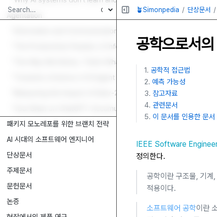
『Why AI systems don't learn and what to do about it: Lessons
🪴Simonpedia
단상문서
Agentation
『Information and Communications Technology as a General P
공학으로서의
『The Productivity Paradox of Information Technology』
『The Way We Notice, That’s What Really Matters: Instantiating
공학적 접근법
『Towards a Science of AI Agent Reliability』
예측 가능성
『Measuring the Impact of Early-2025 AI on Experienced Open-
참고자료
관련문서
『Your Brain on ChatGPT: Accumulation of Cognitive Debt when U
이 문서를 인용한 문서
패키지 모노레포를 위한 브랜치 전략
AI 시대의 소프트웨어 엔지니어
IEEE Software Engine
단상문서
정의한다.
주제문서
공학이란 구조물, 기계
문헌문서
적용이다.
논증
소프트웨어 공학
이란 