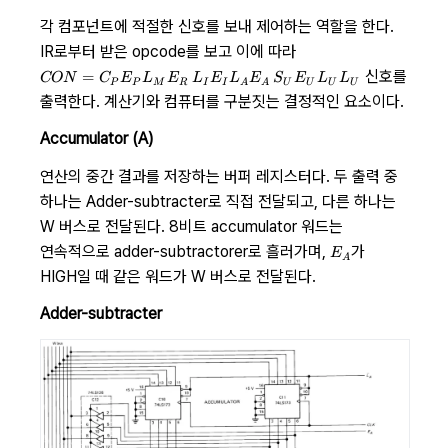
각 컴포넌트에 적절한 신호를 보내 제어하는 역할을 한다.
IR로부터 받은 opcode를 보고 이에 따라
CON =
신호를
=
CON
C
E
L
E
L
E
L
E
S
E
L
L
P
P
M
R
I
I
A
A
U
U
U
U
C_PE_PL_ME_R\
출력한다. 계산기와 컴퓨터를 구분짓는 결정적인 요소이다.
L_IE_IL_AE_A\
S_UE_UL_UL_U
Accumulator (A)
연산의 중간 결과를 저장하는 버퍼 레지스터다. 두 출력 중
하나는 Adder-subtracter로 직접 전달되고, 다른 하나는
W 버스로 전달된다. 8비트 accumulator 워드는
E_A
연속적으로 adder-subtractorer로 흘러가며,
가
E
A
HIGH일 때 같은 워드가 W 버스로 전달된다.
Adder-subtracter