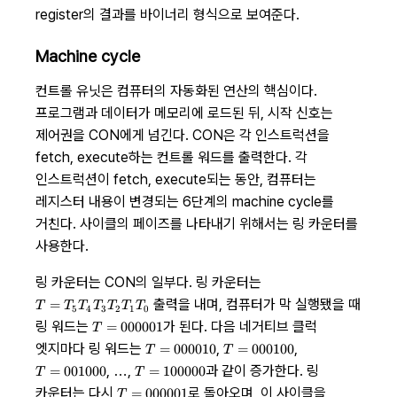
register의 결과를 바이너리 형식으로 보여준다.
Machine cycle
컨트롤 유닛은 컴퓨터의 자동화된 연산의 핵심이다.
프로그램과 데이터가 메모리에 로드된 뒤, 시작 신호는
제어권을 CON에게 넘긴다. CON은 각 인스트럭션을
fetch, execute하는 컨트롤 워드를 출력한다. 각
인스트럭션이 fetch, execute되는 동안, 컴퓨터는
레지스터 내용이 변경되는 6단계의 machine cycle를
거친다. 사이클의 페이즈를 나타내기 위해서는 링 카운터를
사용한다.
링 카운터는 CON의 일부다. 링 카운터는
T =
출력을 내며, 컴퓨터가 막 실행됐을 때
=
T
T
T
T
T
T
T
5
4
3
2
1
0
T_5T_4T_3T_2T_1T_0
T =
링 워드는
가 된다. 다음 네거티브 클럭
=
000001
T
000001
T =
T =
엣지마다 링 워드는
,
,
=
000010
=
000100
T
T
000010
000100
T =
T =
, …,
과 같이 증가한다. 링
=
001000
=
100000
T
T
001000
100000
T =
카운터는 다시
로 돌아오며, 이 사이클을
=
000001
T