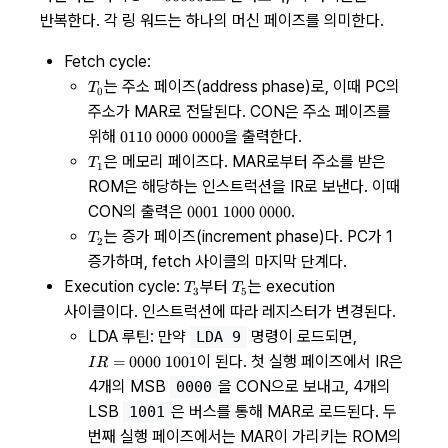
000001
반복한다. 각 링 워드는 하나의 머신 페이즈를 의미한다.
Fetch cycle:
T_0
는 주소 페이즈(address phase)로, 이때 PC의
T
0
주소가 MAR로 전달된다. CON은 주소 페이즈를
0110\
위해
을 출력한다.
0110
0000
0000
0000\
T_1
은 메모리 페이즈다. MAR로부터 주소를 받은
T
1
0000
ROM은 해당하는 인스트럭션을 IR로 보낸다. 이때
0001\
CON의 출력은
.
0001
1000
0000
1000\
T_2
는 증가 페이즈(increment phase)다. PC가 1
T
2
0000
증가하며, fetch 사이클의 마지막 단계다.
T_3
T_5
Execution cycle:
부터
는 execution
T
T
3
5
사이클이다. 인스트럭션에 따라 레지스터가 변경된다.
LDA 루틴: 만약
명령이 로드되면,
LDA 9
IR =
이 된다. 첫 실행 페이즈에서 IR은
=
0000
1001
I
R
0000\
4개의 MSB
을 CON으로 보내고, 4개의
0000
1001
LSB
은 버스를 통해 MAR로 로드된다. 두
1001
번째 실행 페이즈에서는 MAR이 가리키는 ROM의