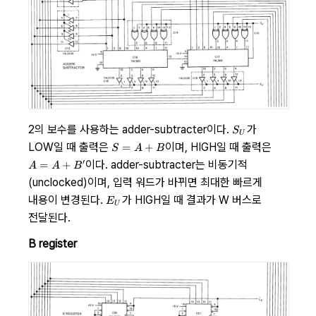
S_U
2의 보수를 사용하는 adder-subtracter이다.
가
S
U
S
LOW일 때 출력은
이며, HIGH일 때 출력은
=
+
S
A
B
=
A
′
이다. adder-subtracter는 비동기적
=
+
A
A
B
A
=
(unclocked)이며, 입력 워드가 바뀌면 최대한 빠르게
+
A
E_U
B
내용이 변경된다.
가 HIGH일 때 결과가 W 버스로
+
E
U
B'
전달된다.
B register