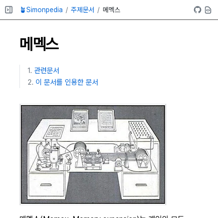
🪴Simonpedia
주제문서
메멕스
메멕스
관련문서
이 문서를 인용한 문서