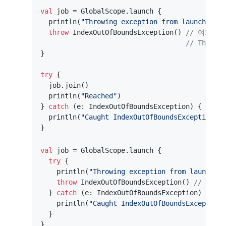
val
 job = GlobalScope.launch {

  println(
"Throwing exception from launch"
)

throw
 IndexOutOfBoundsException() 
// 여기서
// Threa
}

try
 {

  job.join()

  println(
"Reached"
)

} 
catch
 (e: IndexOutOfBoundsException) {

  println(
"Caught IndexOutOfBoundsException"
) 
val
 job = GlobalScope.launch {

try
 {

    println(
"Throwing exception from launch"
)

throw
 IndexOutOfBoundsException() 
// 여기
  } 
catch
 (e: IndexOutOfBoundsException) {

    println(
"Caught IndexOutOfBoundsException"
  }
