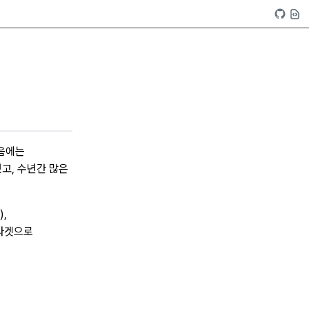
처음에는
됐고, 수년간 많은
),
6 타겟으로