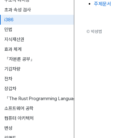
구조적 타이핑
주제문서
초과 속성 검사
i386
민법
© 박성범
지식재산권
효과 체계
『자본론 공부』
기갑차량
전차
장갑차
『The Rust Programming Language(TRPL)』
소프트웨어 공학
컴퓨터 아키텍처
변성