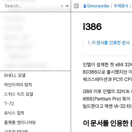
커뮤니티 CS 논쟁
🪴Simonpedia
주제문서
『Human-Centered Artificial Intelligence: Reliable, Safe & Trus
Zstandard
i386
KS X 1001
클린코드 신화
이 문서를 인용한 문서
개발자 순혈주의
『제텔카스텐』
인텔이 설계한 첫 x86 3
서울도시기본계획(1966)
80386으로 출시했지만 이
SHELL 모델
워크스테이션과 PC의 CP
하인리히의 법칙
i386 이후 인텔의 32비트 
스위스 치즈 모델
i686(Pentium Pro)
T-72
빌드한다고 하면 IA-32 
유닉스 철학
이 문서를 인용한
플랫폼 엔지니어링