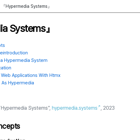
『Hypermedia Systems』
ia Systems』
sitory』
ts
eintroduction
 a Hypermedia System
cation
 Web Applications With Htmx
 As Hypermedia
, “Hypermedia Systems”,
hypermedia.systems
, 2023
ncepts