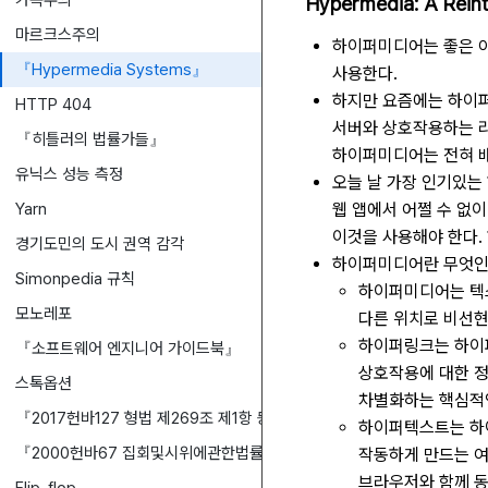
가속주의
Hypermedia: A Rein
마르크스주의
하이퍼미디어는 좋은 아
『Hypermedia Systems』
사용한다.
하지만 요즘에는 하이퍼
HTTP 404
서버와 상호작용하는 
『히틀러의 법률가들』
하이퍼미디어는 전혀 배
유닉스 성능 측정
오늘 날 가장 인기있는
Yarn
웹 앱에서 어쩔 수 없
이것을 사용해야 한다.
경기도민의 도시 권역 감각
하이퍼미디어란 무엇인
Simonpedia 규칙
하이퍼미디어는 텍스
모노레포
다른 위치로 비선현
하이퍼링크는 하이퍼
『소프트웨어 엔지니어 가이드북』
상호작용에 대한 
스톡옵션
차별화하는 핵심적
『2017헌바127 형법 제269조 제1항 등 위헌소원』
하이퍼텍스트는 하
『2000헌바67 집회및시위에관한법률 제11조 제1호 중 국내주재 외국의
작동하게 만드는 여러
브라우저와 함께 동