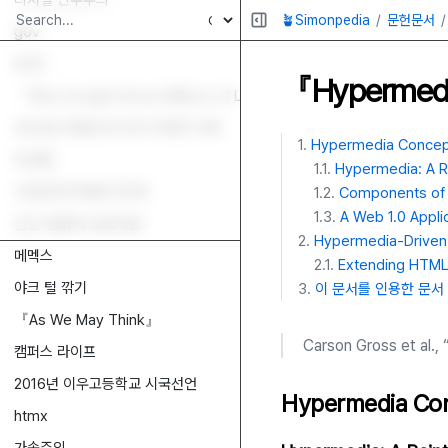
디지털 민주주의
🪴Simonpedia
문헌문서
g0v
W3C
『Hypermed
『Why Google Stores Billions of Lines of Code in a Single Repo
2024년 대한민국 친위 쿠데타 사태
Hypermedia Concep
박성범
Hypermedia: A R
7년만에 학부를 마치며
Components of
A Web 1.0 Appli
인간-컴퓨터 상호작용
Hypermedia-Driven
메멕스
Extending HTML
야크 털 깎기
이 문서를 인용한 문서
『As We May Think』
Carson Gross et al.
캠퍼스 라이프
2016년 이우고등학교 시국선언
Hypermedia Co
htmx