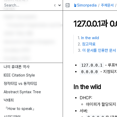
컴퓨터 네트워크
🪴Simonpedia
주제문서
KaTeX
Digital Typography
127.0.0.1과 
『Computer Organization and Design』
선인장 기르는 방법
In the wild
Awesome Graphic Designers
참고자료
Goodbye 2019
이 문서를 인용한 문서
Goodbye 2020
- 루프
127.0.0.1
나의 휴대폰 역사
- 지정되지
0.0.0.0
IEEE Citation Style
정적타입 vs 동적타입
In the wild
Abstract Syntax Tree
DHCP:
낙태죄
아이피가 할당되지
『How to speak』
서버: