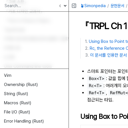
『구체 수학』
🪴Simonpedia
문헌문서
『기초 디자인 교과서』
『How to Read a Paper』
『TRPL Ch 15
TypeScript
리액트 함수형 컴포넌트와 클래스 컴포넌트
Using Box to Point 
리액트 훅
Rc, the Reference 
이 문서를 인용한 문서
LLVM
Unix Command line tools
스마트 포인터는 포인터
Vim
: 값을 힙에
Box<T>
Ownership (Rust)
: 여러개의 
Rc<T>
,
Ref<T>
RefMut<
String (Rust)
접근되는 타입.
Macros (Rust)
File I/O (Rust)
Using Box
to Poi
Error Handling (Rust)