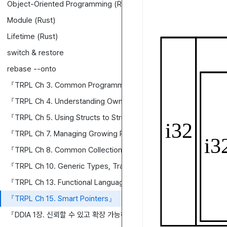
Object-Oriented Programming (Rust)
Module (Rust)
Lifetime (Rust)
switch & restore
rebase --onto
『TRPL Ch 3. Common Programming Concepts』
『TRPL Ch 4. Understanding Ownership』
『TRPL Ch 5. Using Structs to Structure Related Data』
『TRPL Ch 7. Managing Growing Projects with Packages, Crate
『TRPL Ch 8. Common Collections』
『TRPL Ch 10. Generic Types, Traits, and Lifetimes』
『TRPL Ch 13. Functional Language Features: Iterators and Clo
『TRPL Ch 15. Smart Pointers』
『DDIA 1장. 신뢰할 수 있고 확장 가능하며 유지보수하기 쉬운 애플리케