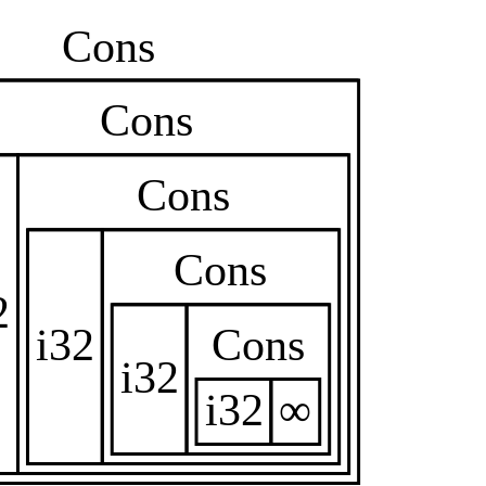
s, and Modules』
sures』
이션』