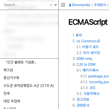
『Bluesky and the AT Protocol』
🪴Simonpedia
주제문서
『1945년 해방 직후사』
『Code Shaping: Iterative Code Editing with Free-form AI-Inter
ECMAScrip
『Permission Rationales in the Web Ecosystem: An Exploration 
둥켈산스
동작
『The Image of the City』
vs CommonJS
『사회계약론』
비동기 로드
트리 셰이킹
용도지역
ESM-only
『인간 불평등 기원론』
CJS to ESM
체크섬
패키지에서
package.jso
중선거구제
tsconfig.js
수도권 광역급행철도 A선 (GTX-A)
코드
전세
사용처에서
참고자료
대입 추첨제
관련문서