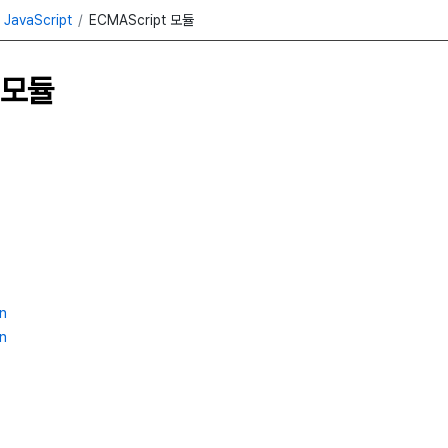
JavaScript
ECMAScript 모듈
preted Sketching』
t 모듈
of Rationale Text and Design Patterns』
n
on