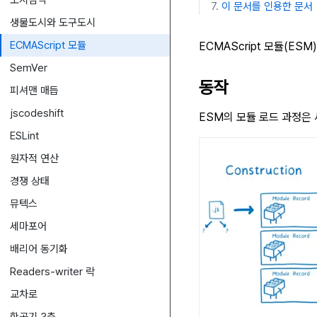
도시감각
이 문서를 인용한 문서
생물도시와 도구도시
ECMAScript 모듈
ECMAScript 모듈(ESM
SemVer
동작
피셔맨 매듭
jscodeshift
ESM의 모듈 로드 과정은 
ESLint
원자적 연산
경쟁 상태
뮤텍스
세마포어
배리어 동기화
Readers-writer 락
교차로