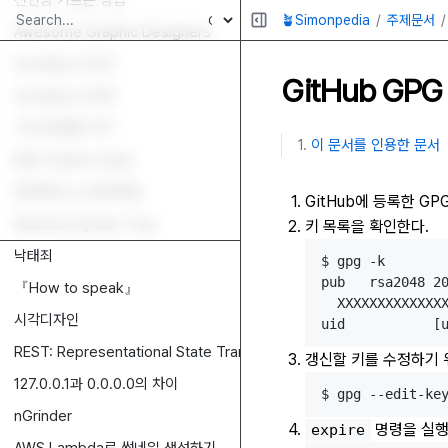
선인장 기르는 방법
🪴Simonpedia
주제문서
Awesome Graphic Designers
Goodbye 2019
GitHub G
Goodbye 2020
나의 휴대폰 역사
이 문서를 인용한 문서
IEEE Citation Style
정적타입 vs 동적타입
GitHub에 등록한 GP
Abstract Syntax Tree
키 목록을 확인한다.
낙태죄
$ gpg -k

pub   rsa2048 20
『How to speak』
  XXXXXXXXXXXXXX
시각디자인
REST: Representational State Transfer
갱신할 키를 수정하기 
127.0.0.1과 0.0.0.0의 차이
nGrinder
명령을 실행
expire