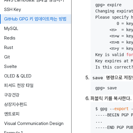
AWS Lambda로 썸네일 생성하기
gpg> expire

SSH Key
Changing expira
Please specify h
GitHub GPG 키 업데이트하는 방법
         0 = key
MySQL
      <n>  = ke
      <n>w = ke
Redis
      <n>m = ke
Rust
      <n>y = ke
Key is valid 
fo
Git
Key expires at M
Svelte
OLED & QLED
명령으로 저장
save
피셔드 천장 타일
구강건강
퍼블릭 키를 복사한다.
상장지수펀드
$ gpg --
export
 
엔트로피
-----BEGIN PGP P
...

Visual Communication Design