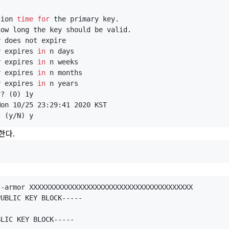
tion 
time
for
 the primary key.

ow long the key should be valid.

 does not expire

y expires 
in
 n days

y expires 
in
 n weeks

y expires 
in
 n months

y expires 
in
 n years

r
? (0) 1y

on 10/25 23:29:41 2020 KST

한다.
--armor XXXXXXXXXXXXXXXXXXXXXXXXXXXXXXXXXXXXXXXX

UBLIC KEY BLOCK-----
