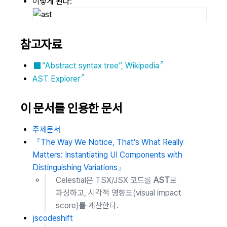
이렇게 된다:
참고자료
“Abstract syntax tree”, Wikipedia
AST Explorer
이 문서를 인용한 문서
주제문서
『The Way We Notice, That’s What Really
Matters: Instantiating UI Components with
Distinguishing Variations』
Celestial은 TSX/JSX 코드를
AST
로
파싱하고, 시각적 영향도(visual impact
score)를 계산한다.
jscodeshift